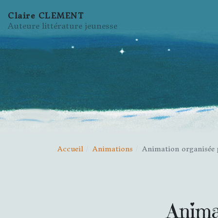
Claire CLEMENT
Auteure littérature jeunesse
Accueil
Animations
Animation organisée p
Animat