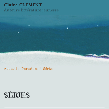
Claire CLEMENT
Auteure littérature jeunesse
Accueil
Parutions
Séries
SÉRIES