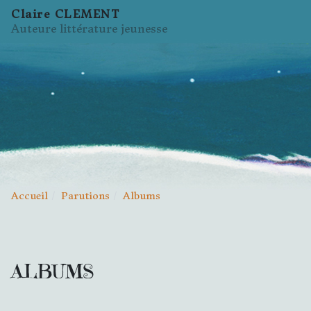
Claire CLEMENT
Auteure littérature jeunesse
Accueil
Parutions
Albums
ALBUMS