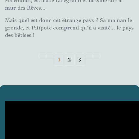
Fédébulles, escalade Lidégrand et dessine sur le
mur des Rêves...
Mais quel est donc cet étrange pays ? Sa maman le
gronde, et Pitipote comprend qu'il a visité... le pays
des bêtises !
1
2
3