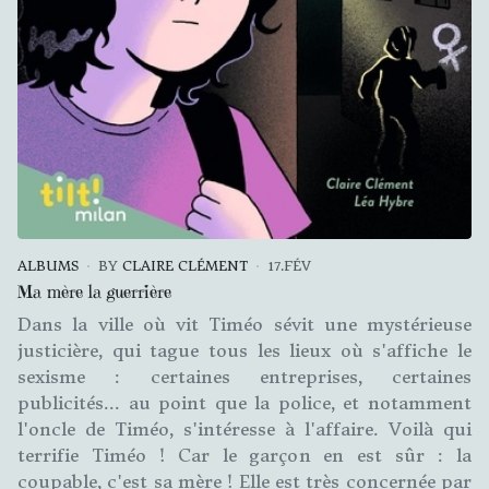
ALBUMS
BY
CLAIRE CLÉMENT
17.FÉV
Ma mère la guerrière
Dans la ville où vit Timéo sévit une mystérieuse
justicière, qui tague tous les lieux où s'affiche le
sexisme : certaines entreprises, certaines
publicités... au point que la police, et notamment
l'oncle de Timéo, s'intéresse à l'affaire. Voilà qui
terrifie Timéo ! Car le garçon en est sûr : la
coupable, c'est sa mère ! Elle est très concernée par