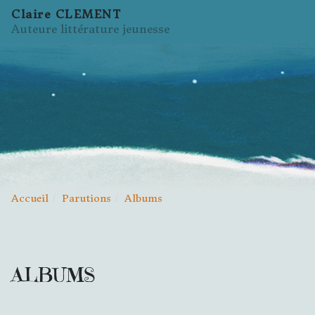
Claire CLEMENT
Auteure littérature jeunesse
Accueil
Parutions
Albums
ALBUMS