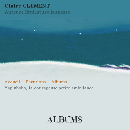
Claire CLEMENT
Auteure littérature jeunesse
Accueil
Parutions
Albums
Yaplubobo, la courageuse petite ambulance
ALBUMS