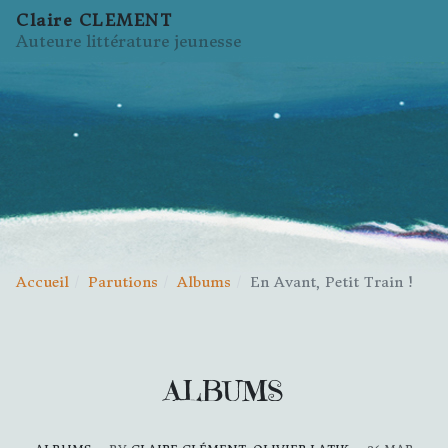
Claire CLEMENT
Auteure littérature jeunesse
Accueil
Parutions
Albums
En Avant, Petit Train !
ALBUMS