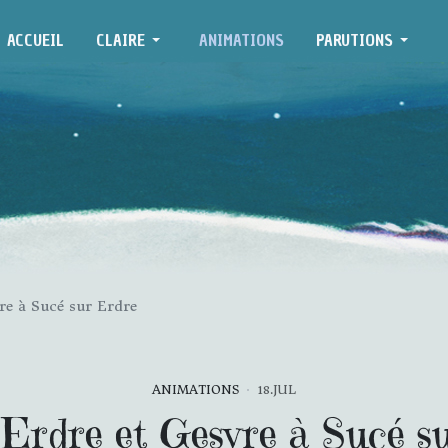
ACCUEIL
CLAIRE
ANIMATIONS
PARUTIONS
re à Sucé sur Erdre
ANIMATIONS
18.JUL
’Erdre et Gesvre à Sucé s