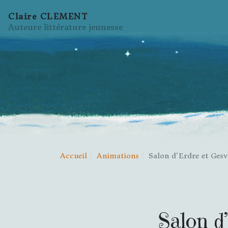
Claire CLEMENT
Auteure littérature jeunesse
Accueil
Animations
Salon d’Erdre et Gesv
Salon d