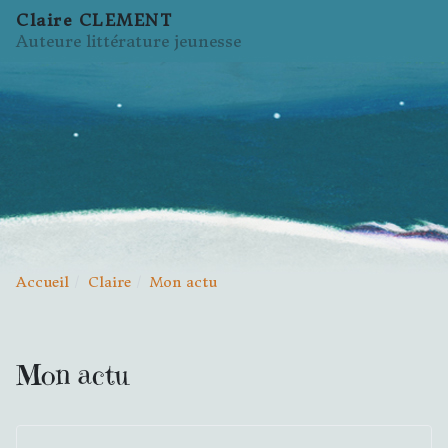
Claire CLEMENT
Auteure littérature jeunesse
Accueil
Claire
Mon actu
Mon actu