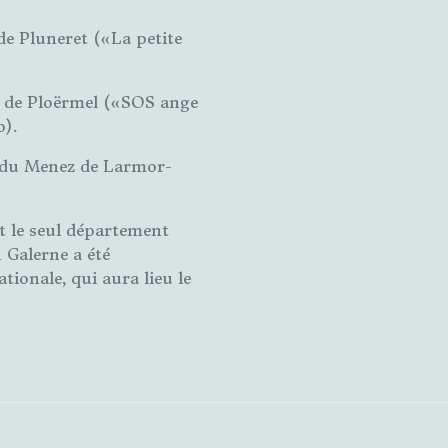
e Pluneret («La petite
 de Ploërmel («SOS ange
o).
e du Menez de Larmor-
t le seul département
 Galerne a été
tionale, qui aura lieu le