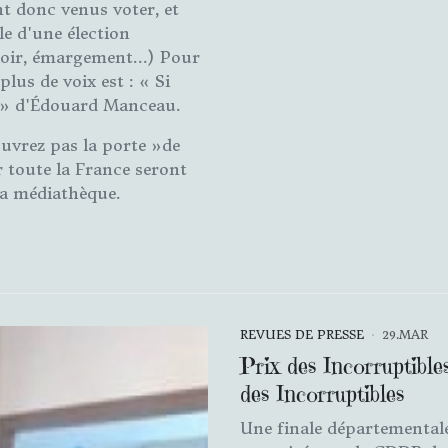
nt donc venus voter, et
le d'une élection
oloir, émargement...) Pour
plus de voix est : « Si
d » d'Édouard Manceau.
ouvrez pas la porte »de
r toute la France seront
 la médiathèque.
REVUES DE PRESSE
29.MAR
Prix des Incorruptible
des Incorruptibles
Une finale départementale