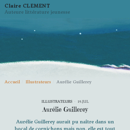
Claire CLEMENT
Auteure littérature jeunesse
Accueil
Illustrateurs
Aurélie Guillerey
ILLUSTRATEURS
19.JUL
Aurélie Guillerey
Aurélie Guillerey aurait pu naître dans un
bocal de cornichons mais non, elle est tout