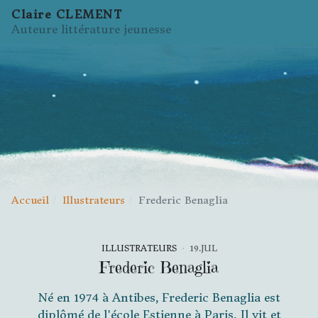
Claire CLEMENT
Auteure littérature jeunesse
Accueil
Illustrateurs
Frederic Benaglia
ILLUSTRATEURS
19.JUL
Frederic Benaglia
Né en 1974 à Antibes, Frederic Benaglia est
diplômé de l'école Estienne à Paris. Il vit et