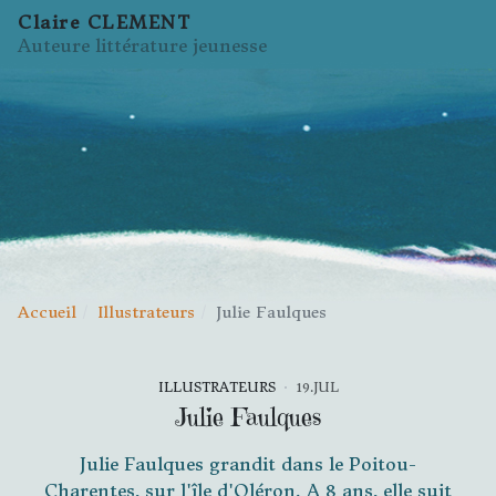
Claire CLEMENT
Auteure littérature jeunesse
Accueil
Illustrateurs
Julie Faulques
ILLUSTRATEURS
19.JUL
Julie Faulques
Julie Faulques grandit dans le Poitou-
Charentes, sur l'île d'Oléron. A 8 ans, elle suit