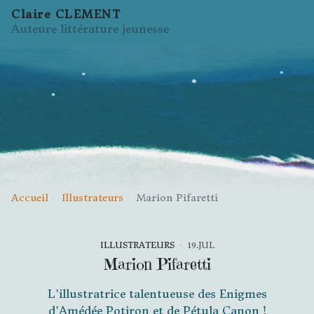
Claire CLEMENT
Auteure littérature jeunesse
Accueil
Illustrateurs
Marion Pifaretti
ILLUSTRATEURS
19.JUL
Marion Pifaretti
L'illustratrice talentueuse des Enigmes
d'Amédée Potiron et de Pétula Canon !