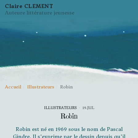
Claire CLEMENT
Auteure littérature jeunesse
Accueil
Illustrateurs
Robin
ILLUSTRATEURS
19.JUL
Robin
Robin est né en 1969 sous le nom de Pascal
Gindre. Il s’exprime par le dessin depuis qu’il