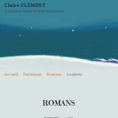
Claire CLEMENT
Auteure littérature jeunesse
Accueil
Parutions
Romans
Loulette
ROMANS