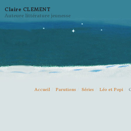
Claire CLEMENT
Auteure littérature jeunesse
Accueil
Parutions
Séries
Léo et Popi
C