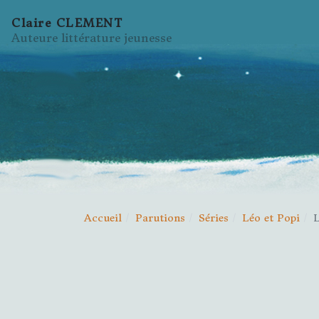
Claire CLEMENT
Auteure littérature jeunesse
Accueil
Parutions
Séries
Léo et Popi
L