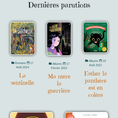
Dernières parutions
Albums
19
Romans
17
Albums
17
Août 2021
Août 2024
Février 2022
Esther la
La
Ma mère
panthère
sentinelle
la
est en
guerrière
colère